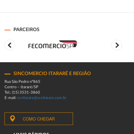
PARCEIROS
SINCOMERCIO ITARARÉ E REGIÃO
Rua São Pedro n°865
Centro – Itararé/SP
Tel.: (15) 3531-3860
E-mail:
scvitarare@scvitarare.com.br
COMO CHEGAR