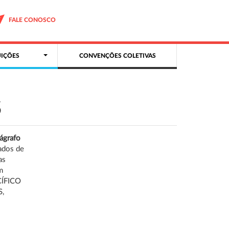
FALE CONOSCO
IÇÕES
CONVENÇÕES COLETIVAS
S
ágrafo
ados de
as
m
CÍFICO
S,