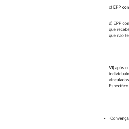
c) EPP com
d) EPP com
que recebe
que não te
VI)
após o p
individual
vinculados
Específico
-Convenção