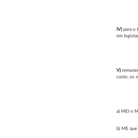
IV)
para o 
em legisla
V)
remunera
custo, os 
a) MEI e M
b) ME que 