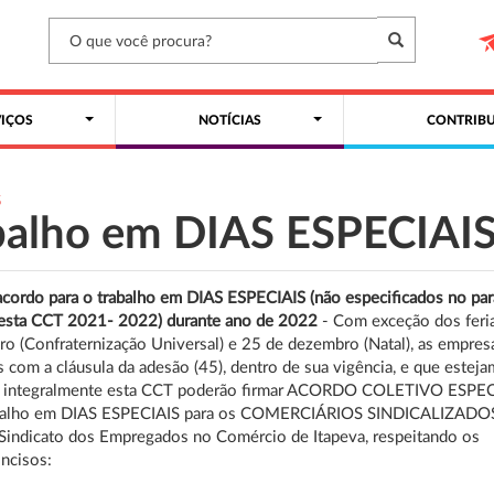
VIÇOS
NOTÍCIAS
CONTRIBU
S
balho em DIAS ESPECIAI
acordo para o trabalho em DIAS ESPECIAIS (não especificados no par
desta CCT 2021- 2022) durante ano de 2022
- Com exceção dos feri
iro (Confraternização Universal) e 25 de dezembro (Natal), as empres
as com a cláusula da adesão (45), dentro de sua vigência, e que esteja
 integralmente esta CCT poderão firmar ACORDO COLETIVO ESPE
abalho em DIAS ESPECIAIS para os COMERCIÁRIOS SINDICALIZADO
Sindicato dos Empregados no Comércio de Itapeva, respeitando os
incisos: