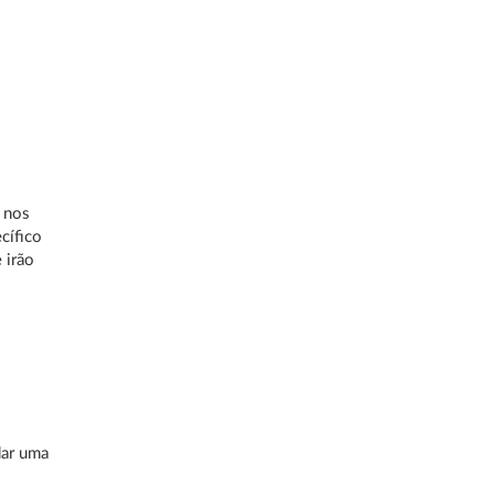
, nos
cífico
 irão
dar uma