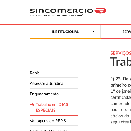
INSTITUCIONAL
SER
SERVIÇO
Tra
Repis
"
§ 2º- De 
Assessoria Jurídica
primeiro 
1º de jane
Enquadramento
certificad
cumprindo
Trabalho em DIAS
para o tr
ESPECIAIS
sócios do 
Vantagens do REPIS
seguintes 