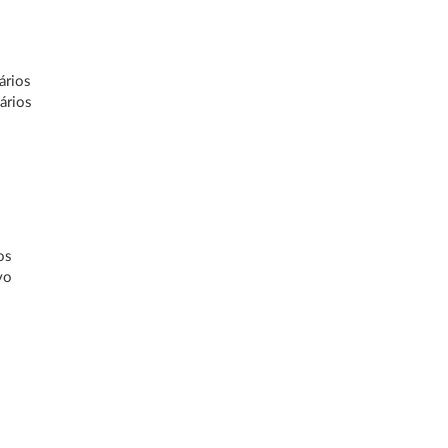
ários
ários
os
vo