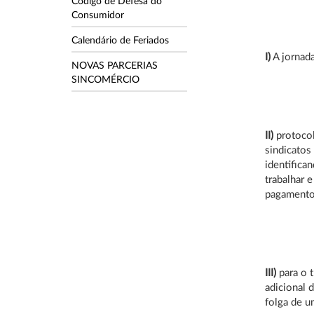
Código de Defesa do
Consumidor
Calendário de Feriados
I)
A jornada
NOVAS PARCERIAS
SINCOMÉRCIO
II)
protocol
sindicatos
identifica
trabalhar 
pagamento 
III)
para o t
adicional 
folga de u