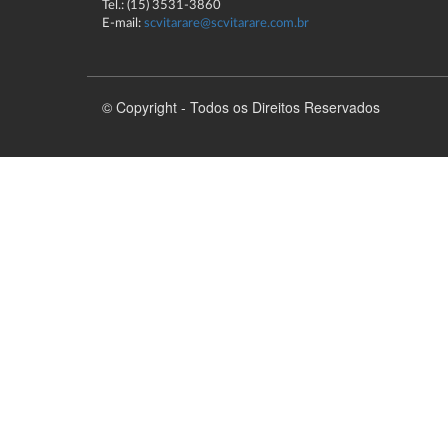
Tel.: (15) 3531-3860
E-mail:
scvitarare@scvitarare.com.br
© Copyright - Todos os Direitos Reservados