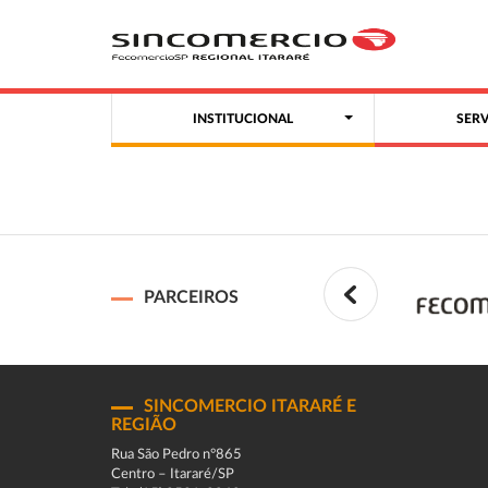
INSTITUCIONAL
SER
PARCEIROS
SINCOMERCIO ITARARÉ E
REGIÃO
Rua São Pedro n°865
Centro – Itararé/SP