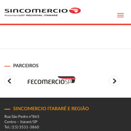
Toggl
navig
PARCEIROS
SINCOMERCIO ITARARÉ E REGIÃO
Rua São Pedro n°865
Centro – Itararé/SP
Tel.: (15) 3531-3860