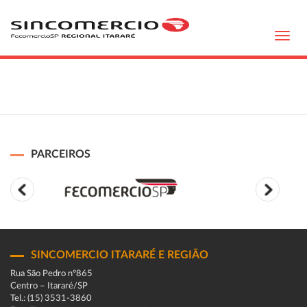
Toggl
navig
PARCEIROS
SINCOMERCIO ITARARÉ E REGIÃO
Rua São Pedro n°865
Centro – Itararé/SP
Tel.: (15) 3531-3860