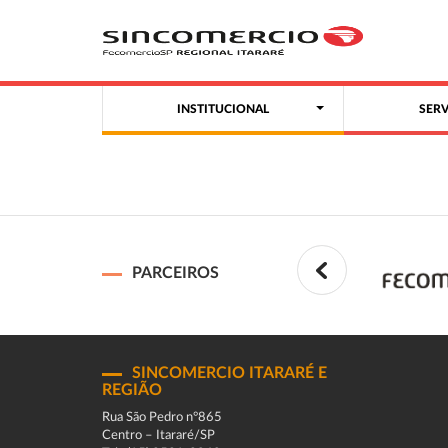
INSTITUCIONAL
SER
PARCEIROS
SINCOMERCIO ITARARÉ E
REGIÃO
Rua São Pedro n°865
Centro – Itararé/SP