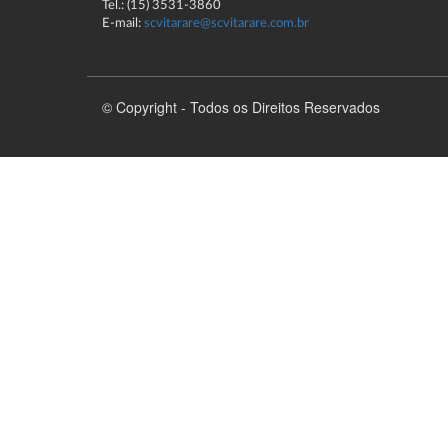
Tel.: (15) 3531-3860
E-mail:
scvitarare@scvitarare.com.br
© Copyright - Todos os Direitos Reservados