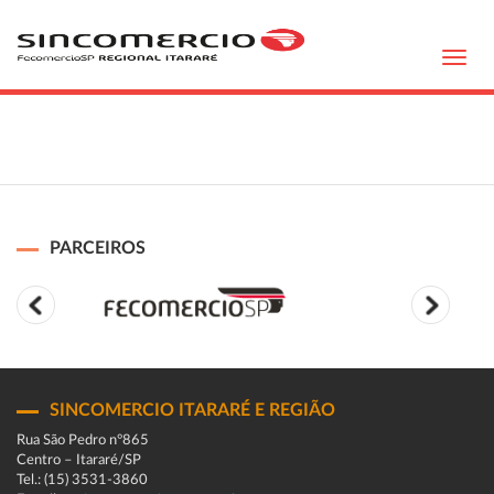
Toggl
navig
PARCEIROS
SINCOMERCIO ITARARÉ E REGIÃO
Rua São Pedro n°865
Centro – Itararé/SP
Tel.: (15) 3531-3860