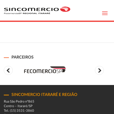
Toggl
navig
PARCEIROS
SINCOMERCIO ITARARÉ E REGIÃO
Rua São Pedro n°865
Centro – Itararé/SP
Tel.: (15) 3531-3860