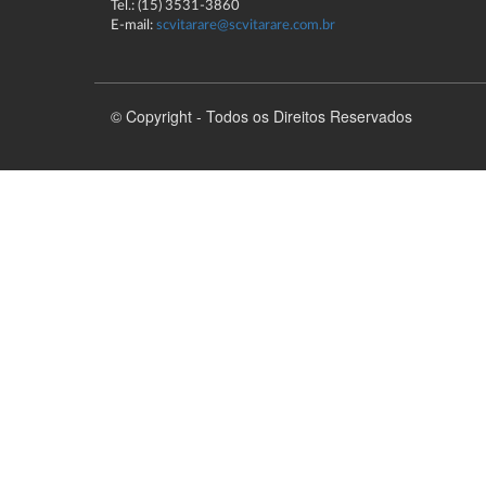
Tel.: (15) 3531-3860
E-mail:
scvitarare@scvitarare.com.br
© Copyright - Todos os Direitos Reservados