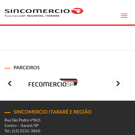
Toggl
navig
PARCEIROS
SINCOMERCIO ITARARÉ E REGIÃO
Rua São Pedro n°865
Centro – Itararé/SP
Tel.: (15) 3531-3860