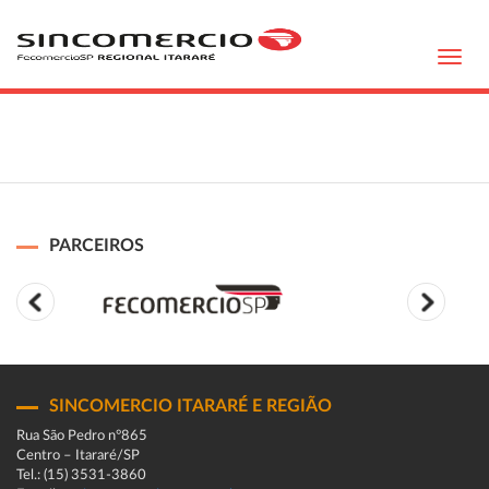
Toggl
navig
PARCEIROS
SINCOMERCIO ITARARÉ E REGIÃO
Rua São Pedro n°865
Centro – Itararé/SP
Tel.: (15) 3531-3860