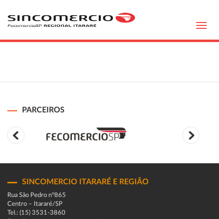
Toggl
navig
PARCEIROS
SINCOMERCIO ITARARÉ E REGIÃO
Rua São Pedro n°865
Centro – Itararé/SP
Tel.: (15) 3531-3860