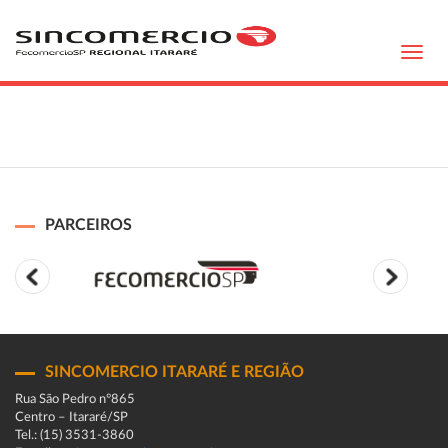
Toggl
navig
PARCEIROS
SINCOMERCIO ITARARÉ E REGIÃO
Rua São Pedro n°865
Centro – Itararé/SP
Tel.: (15) 3531-3860