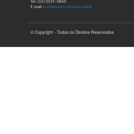
Tel.: (15) 3531-3860
E-mail:
scvitarare@scvitarare.com.br
© Copyright - Todos os Direitos Reservados