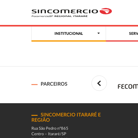
INSTITUCIONAL
SER
PARCEIROS
SINCOMERCIO ITARARÉ E
REGIÃO
Rua São Pedro n°865
Centro – Itararé/SP