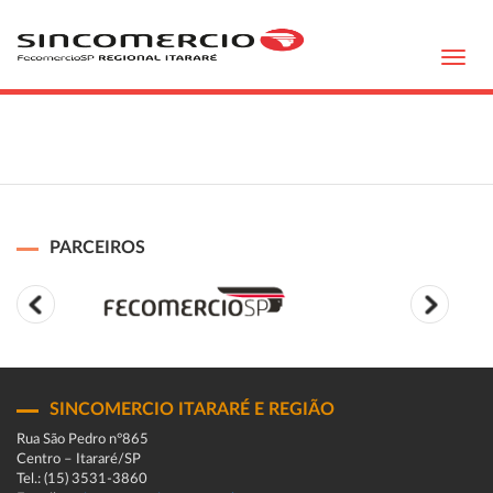
Toggl
navig
PARCEIROS
SINCOMERCIO ITARARÉ E REGIÃO
Rua São Pedro n°865
Centro – Itararé/SP
Tel.: (15) 3531-3860