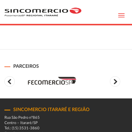
Toggl
navig
PARCEIROS
SINCOMERCIO ITARARÉ E REGIÃO
Rua São Pedro n°865
Centro – Itararé/SP
Tel.: (15) 3531-3860