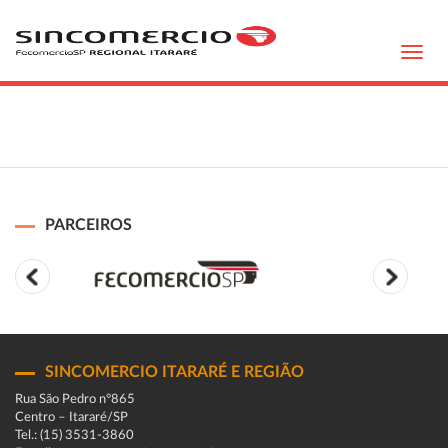
Toggl
navig
PARCEIROS
SINCOMERCIO ITARARÉ E REGIÃO
Rua São Pedro n°865
Centro – Itararé/SP
Tel.: (15) 3531-3860