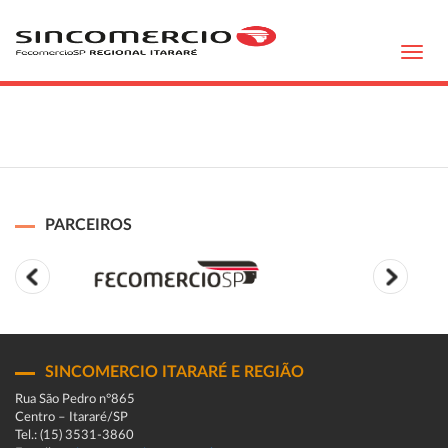
Toggl
navig
PARCEIROS
SINCOMERCIO ITARARÉ E REGIÃO
Rua São Pedro n°865
Centro – Itararé/SP
Tel.: (15) 3531-3860