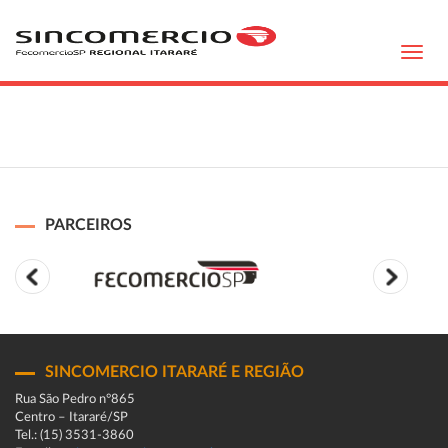
Toggl
navig
PARCEIROS
SINCOMERCIO ITARARÉ E REGIÃO
Rua São Pedro n°865
Centro – Itararé/SP
Tel.: (15) 3531-3860