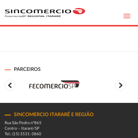
Toggl
navig
PARCEIROS
SINCOMERCIO ITARARÉ E REGIÃO
Rua São Pedro n°865
Centro – Itararé/SP
Tel.: (15) 3531-3860