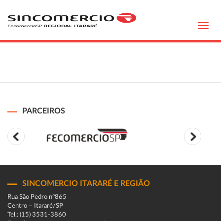
Toggl
navig
PARCEIROS
SINCOMERCIO ITARARÉ E REGIÃO
Rua São Pedro n°865
Centro – Itararé/SP
Tel.: (15) 3531-3860