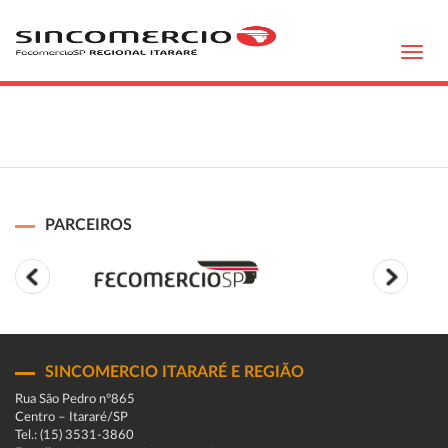
Toggl
navig
PARCEIROS
SINCOMERCIO ITARARÉ E REGIÃO
Rua São Pedro n°865
Centro – Itararé/SP
Tel.: (15) 3531-3860