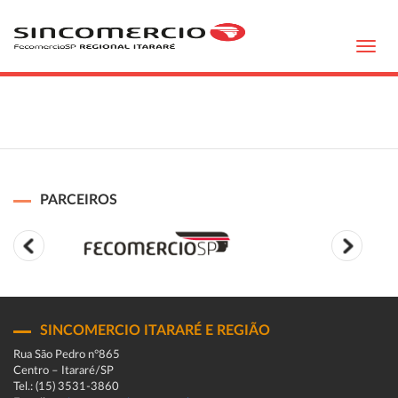
Toggl
navig
PARCEIROS
SINCOMERCIO ITARARÉ E REGIÃO
Rua São Pedro n°865
Centro – Itararé/SP
Tel.: (15) 3531-3860