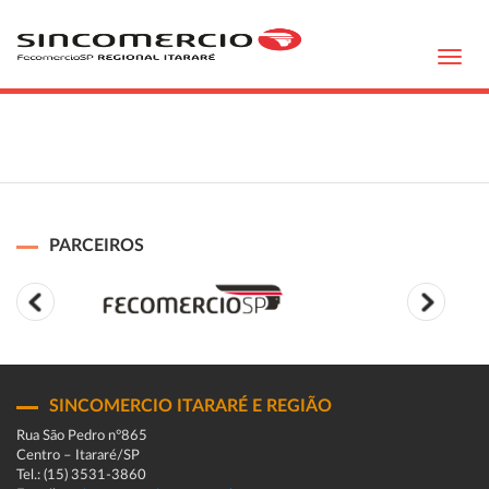
Toggl
navig
PARCEIROS
SINCOMERCIO ITARARÉ E REGIÃO
Rua São Pedro n°865
Centro – Itararé/SP
Tel.: (15) 3531-3860