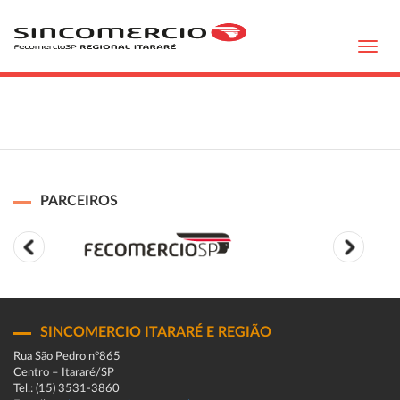
Toggl
navig
PARCEIROS
SINCOMERCIO ITARARÉ E REGIÃO
Rua São Pedro n°865
Centro – Itararé/SP
Tel.: (15) 3531-3860