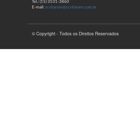
Tel.: (15) 3531-3860
E-mail:
scvitarare@scvitarare.com.br
© Copyright - Todos os Direitos Reservados