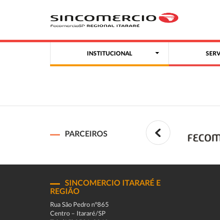
INSTITUCIONAL
SER
PARCEIROS
SINCOMERCIO ITARARÉ E
REGIÃO
Rua São Pedro n°865
Centro – Itararé/SP