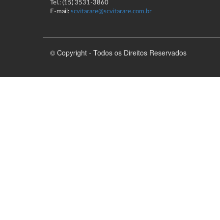
Tel.: (15) 3531-3860
E-mail:
scvitarare@scvitarare.com.br
© Copyright - Todos os Direitos Reservados