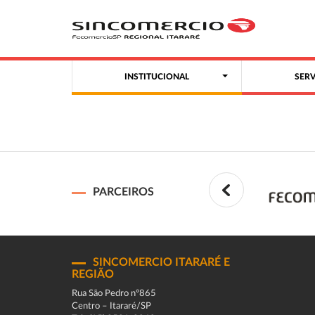
INSTITUCIONAL
SER
PARCEIROS
SINCOMERCIO ITARARÉ E
REGIÃO
Rua São Pedro n°865
Centro – Itararé/SP