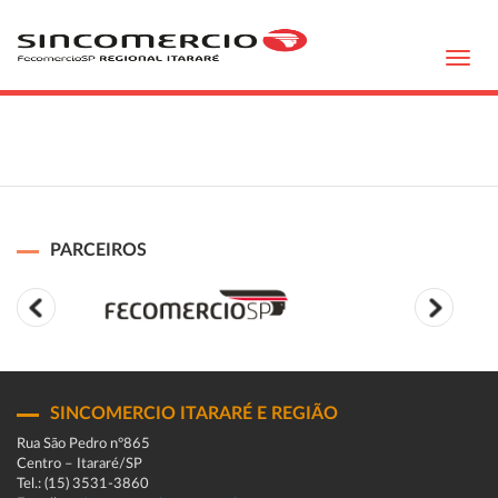
Toggl
navig
PARCEIROS
SINCOMERCIO ITARARÉ E REGIÃO
Rua São Pedro n°865
Centro – Itararé/SP
Tel.: (15) 3531-3860