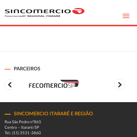
Toggl
navig
PARCEIROS
SINCOMERCIO ITARARÉ E REGIÃO
Rua São Pedro n°865
Centro – Itararé/SP
Tel.: (15) 3531-3860