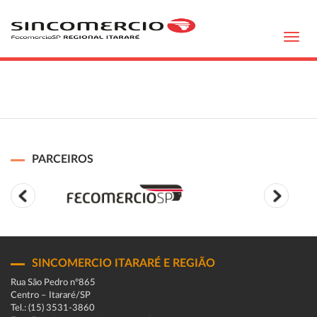
Toggl
navig
PARCEIROS
SINCOMERCIO ITARARÉ E REGIÃO
Rua São Pedro n°865
Centro – Itararé/SP
Tel.: (15) 3531-3860