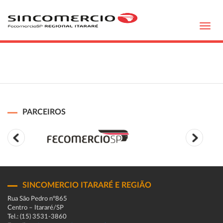
Toggl
navig
PARCEIROS
SINCOMERCIO ITARARÉ E REGIÃO
Rua São Pedro n°865
Centro – Itararé/SP
Tel.: (15) 3531-3860