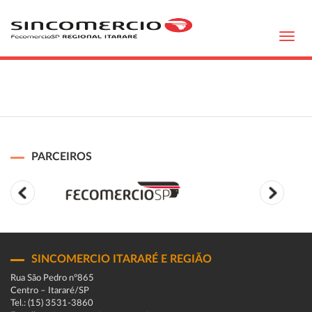
Toggl
navig
PARCEIROS
SINCOMERCIO ITARARÉ E REGIÃO
Rua São Pedro n°865
Centro – Itararé/SP
Tel.: (15) 3531-3860