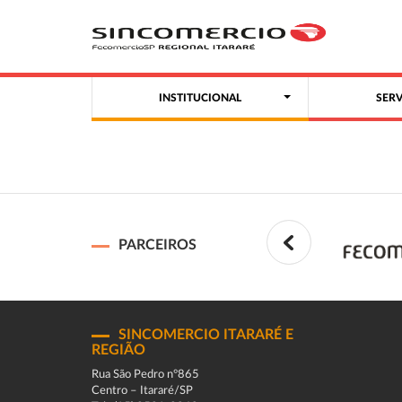
INSTITUCIONAL
SER
PARCEIROS
SINCOMERCIO ITARARÉ E
REGIÃO
Rua São Pedro n°865
Centro – Itararé/SP