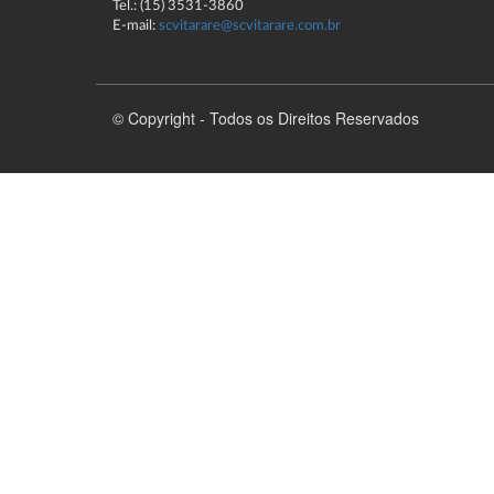
Tel.: (15) 3531-3860
E-mail:
scvitarare@scvitarare.com.br
© Copyright - Todos os Direitos Reservados