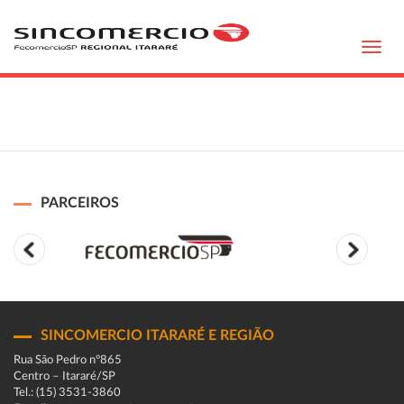
Toggl
navig
PARCEIROS
SINCOMERCIO ITARARÉ E REGIÃO
Rua São Pedro n°865
Centro – Itararé/SP
Tel.: (15) 3531-3860