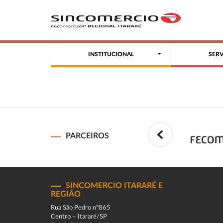
INSTITUCIONAL
SER
PARCEIROS
SINCOMERCIO ITARARÉ E
REGIÃO
Rua São Pedro n°865
Centro – Itararé/SP