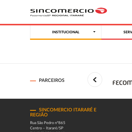
INSTITUCIONAL
SER
PARCEIROS
SINCOMERCIO ITARARÉ E
REGIÃO
Rua São Pedro n°865
Centro – Itararé/SP