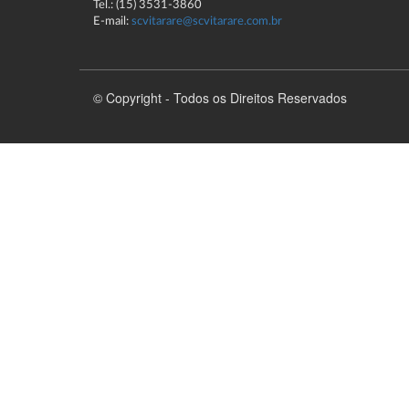
Tel.: (15) 3531-3860
E-mail:
scvitarare@scvitarare.com.br
© Copyright - Todos os Direitos Reservados