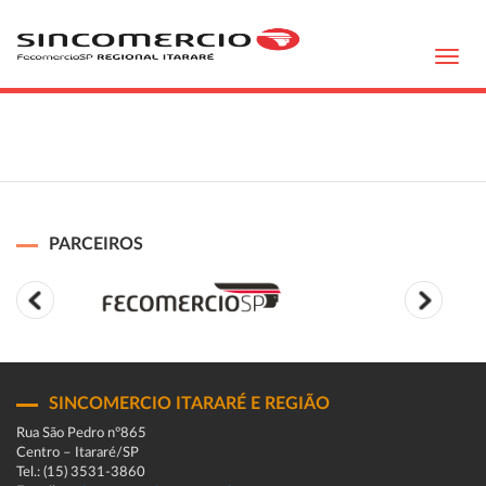
Toggl
navig
PARCEIROS
SINCOMERCIO ITARARÉ E REGIÃO
Rua São Pedro n°865
Centro – Itararé/SP
Tel.: (15) 3531-3860