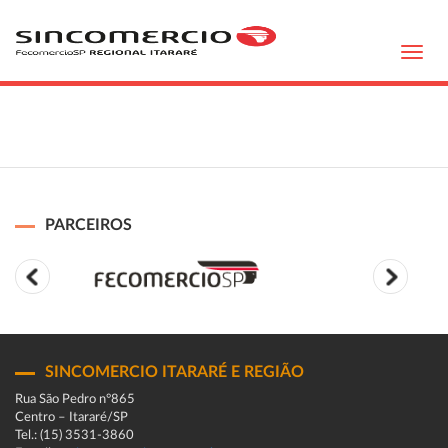
Toggl
navig
PARCEIROS
SINCOMERCIO ITARARÉ E REGIÃO
Rua São Pedro n°865
Centro – Itararé/SP
Tel.: (15) 3531-3860