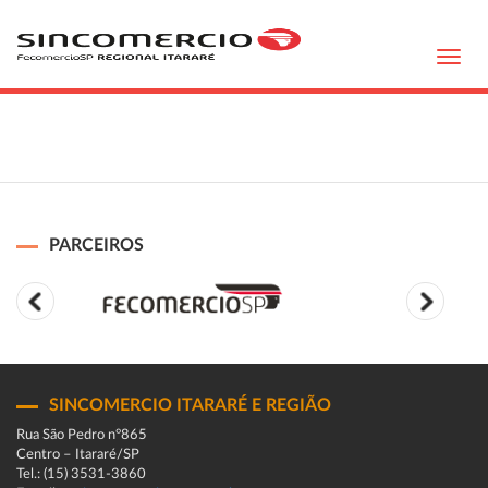
Toggl
navig
PARCEIROS
SINCOMERCIO ITARARÉ E REGIÃO
Rua São Pedro n°865
Centro – Itararé/SP
Tel.: (15) 3531-3860