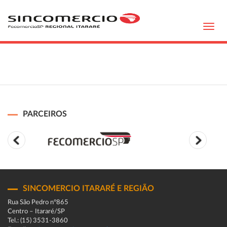
Toggl
navig
PARCEIROS
SINCOMERCIO ITARARÉ E REGIÃO
Rua São Pedro n°865
Centro – Itararé/SP
Tel.: (15) 3531-3860