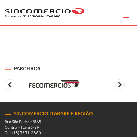
Toggl
navig
PARCEIROS
SINCOMERCIO ITARARÉ E REGIÃO
Rua São Pedro n°865
Centro – Itararé/SP
Tel.: (15) 3531-3860