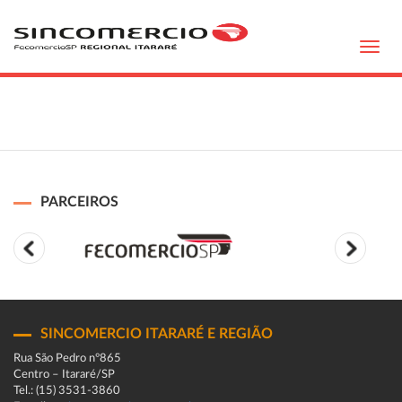
Toggl
navig
PARCEIROS
SINCOMERCIO ITARARÉ E REGIÃO
Rua São Pedro n°865
Centro – Itararé/SP
Tel.: (15) 3531-3860