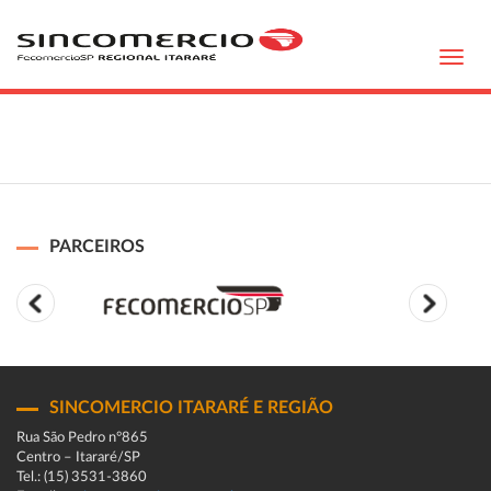
Toggl
navig
PARCEIROS
SINCOMERCIO ITARARÉ E REGIÃO
Rua São Pedro n°865
Centro – Itararé/SP
Tel.: (15) 3531-3860