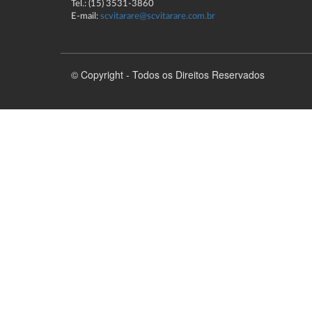
Tel.: (15) 3531-3860
E-mail:
scvitarare@scvitarare.com.br
© Copyright - Todos os Direitos Reservados