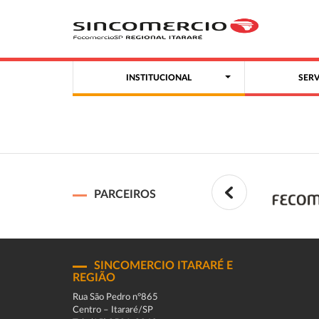
INSTITUCIONAL
SER
PARCEIROS
SINCOMERCIO ITARARÉ E
REGIÃO
Rua São Pedro n°865
Centro – Itararé/SP