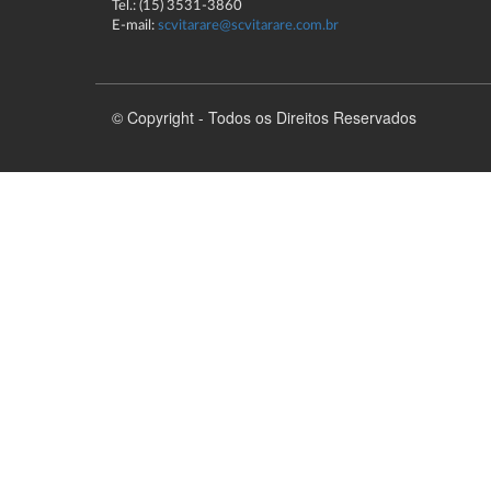
Tel.: (15) 3531-3860
E-mail:
scvitarare@scvitarare.com.br
© Copyright - Todos os Direitos Reservados