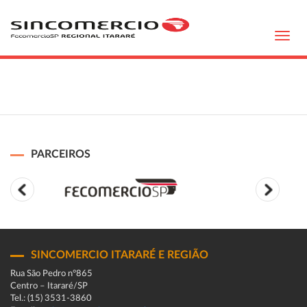
Toggl
navig
PARCEIROS
SINCOMERCIO ITARARÉ E REGIÃO
Rua São Pedro n°865
Centro – Itararé/SP
Tel.: (15) 3531-3860