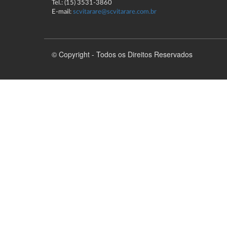
Tel.: (15) 3531-3860
E-mail:
scvitarare@scvitarare.com.br
© Copyright - Todos os Direitos Reservados