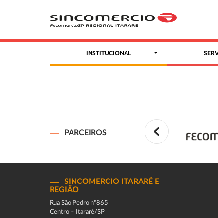
INSTITUCIONAL
SER
PARCEIROS
SINCOMERCIO ITARARÉ E
REGIÃO
Rua São Pedro n°865
Centro – Itararé/SP