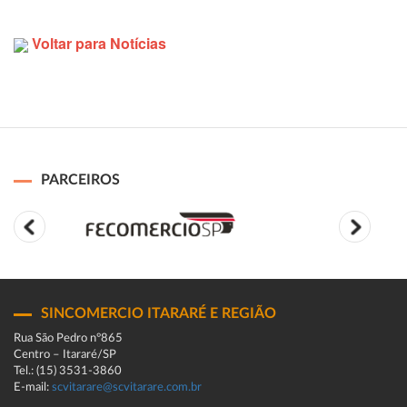
Voltar para Notícias
PARCEIROS
SINCOMERCIO ITARARÉ E REGIÃO
Rua São Pedro n°865
Centro – Itararé/SP
Tel.: (15) 3531-3860
E-mail:
scvitarare@scvitarare.com.br