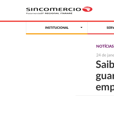
INSTITUCIONAL
SER
NOTÍCIA
24 de jan
Sai
gua
emp