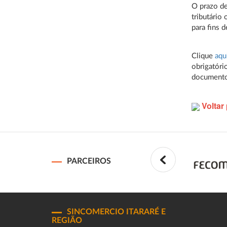
O prazo d
tributário
para fins d
Clique
aqu
obrigatóri
documento
Voltar 
PARCEIROS
SINCOMERCIO ITARARÉ E
REGIÃO