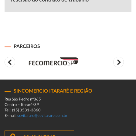
rescisão do contrato de trabalho
PARCEIROS
SINCOMERCIO ITARARÉ E REGIÃO
Rua São Pedro n°865
Centro – Itararé/SP
Tel.: (15) 3531-3860
E-mail:
scvitarare@scvitarare.com.br